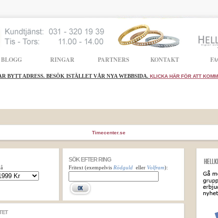
BLOGG
RINGAR
PARTNERS
KONTAKT
FA
AR BYTT ADRESS. BESÖK ISTÄLLET VÅR NYA WEBBSIDA.
KLICKA HÄR FÖR ATT KOMMA
Timecenter.se
SÖK EFTER RING
vå
Fritext (exempelvis
Rödguld
eller
Volfram
):
TET