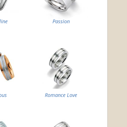
line
Passion
ous
Romance Love