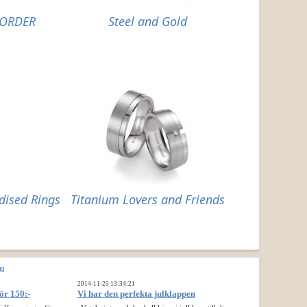
 ORDER
Steel and Gold
dised Rings
Titanium Lovers and Friends
gg
2014-11-25 13:34:21
ör 150:-
Vi har den perfekta julklappen