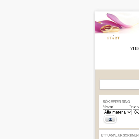
START
VI H
SÖK EFTER RING
Material
Prisni
ETT URVAL UR SORTIMEN